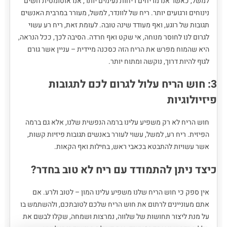
למשל, כאשר אנו מריחים ריחות נעימים יותר, אנו אוטומטית חשים
נינוחים ורגועים יותר. ריח של לוונדר, למשל, מעורר במרבית האנשים
תגובות של רוגע, ואף מעודד שינה טובה. לעומת זאת, ריח רע עשוי
לגרום לנו לחוסר מנוחה, אי שקט ואף חרדה. הסיבה לכך, ככל הנראה,
היא שהמוח מפרש את הריח הזה כסכנה מיידית – עניין אשר גורם
לגוף להיות דרוך, נוקשה ומתוח יותר.
3: חוש הריח עלול לגרום לכם לתגובות
פיזיולוגיות
חוש הריח לא רק משפיע עלינו ברמה הנפשית שלנו, אלא גם ברמה
הפיזית. ריח רע, למשל, עשוי לעורר באנשים תגובות פיזיות קשות,
אשר עשויות להתבטא בכאבי ראש, בחילות ואף הקאות.
כיצד ניתן להתמודד עם ריח לא טוב בחדר?
אין ספק כי חוש הריח שלנו משפיע עלינו המון – לטוב ולרע. אם
אתם מעוניינים לרתום את חוש הריח שלכם לטובתכם, ולהשתמש בו
על מנת ליצור תחושות של שלווה, נמרצות ושמחה, שקלו לבשם את