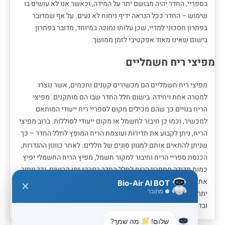
בספריי, החדר יהיה מבושם יתר על המידה, וכאשר אנו לא עושים בו
שימוש – החדר ככל הנראה ידיף ניחוח לא נעים. על אף שמדובר
בפתרון חסכוני למדיי, שכן עלותו נמוכה במיוחד, מדובר בפתרון
בישום שאינו מאוד אפקטיבי לזמן ממושך.
מפיצי ריח חשמליים
מפיצי ריח חשמליים הם מכשירים קטנים וחכמים, אשר נוצרו
למטרה אחת ויחידה: בישום חלל החדר שבו הם מותקנים. מפיצי
הריח בנויים כך שהם מכילים מקום לספריי ריח ייעודי המותאם
למכשיר, וכמו כן חיבור לחשמל או מקום ייעודי לסוללות. ברוב מפיצי
הריח, ניתן לקבוע את תדירות ועוצמת הריח המופץ לחלל החדר – כך
שניתן להתאים אותם למגוון סוגים של חללים. לאחר כוונון ההגדרות,
הכנסת ספריי הריח וחיבור למקור חשמל, מפיץ הריח החשמלי יפיץ
כמות מדודה מספריי הריח לחלל החדר בפרקי זמן קבועים, וכך יותיר
את החדר מבושם בכל שעות היממה – אך יחד עם זאת לא מבושם
Bio-Air AI BOT
✕
● מחובר
יתר על המידה. באופן זה, יצליח מפיץ הריח לנטרל ריחות לא נעימים
ובד בבד לבשם את החלל, מבלי שנידרש להיות נוכחים בחדר.
שלום!
מה שמך?