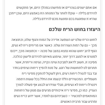
אם אתם ישנים בצהריים או מתישהו במהלך היום, אך מתקשים
להירדם בלילה – שקלו לוותר על המנוחה הזו באמצע היום, שכן ייתכן
שהיא זו שפוגעת בכם ומונעת מכם להירדם בלילה.
היעזרו בחוש הריח שלכם
לחוש הריח שלנו יש השפעה אדירה על המוח והגוף שלנו, וכתוצאה
מכך – גם על רמות העוררות שלנו. כאשר אנו מריחים ריח לא נעים,
הגוף לרוב יחוש שהוא נמצא במצב של סכנה – וכתוצאה מכך, ייכנס
לסטרס או למצב דרוך יותר, שימנע מאיתנו להירדם ולישון כהלכה.
מסיבה זו, חשוב לדאוג לסביבת שינה נקייה, נעימה וריחנית, אשר
תתרום לנו לתחושות של רוגע. על מנת להפיץ ריחות נעימים בחדר
ובד בבד לנטרל ריחות רעים, ניתן לשקול להתקין מפיצי ריח
חשמליים. המכשירים הללו יבשמו את החלל בכל שעות היממה
וינטרלו ריחות לא נעימים, מבלי שנידרש לבצע אף פעולה לצורך
העניין. כמו כן, מפיצי ריח איכותיים מגיעים עם מגוון של ניחוחות
המותאמים למכשיר – כשביניהם גם לוונדר, אשר ידוע כריח נעים
ומרגיע עבור מרבית האנשים.