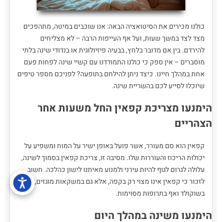
כולנו מכירים את הסיטואציה הבאה: אנו שוכבים במיטה, מתהפכים
מצד לצד במשך שעות, ועל אף העייפות הרבה – לא מצליחים
להירדם. בין אם מדובר בלחץ, בבעיה פיזיולוגית או בנדודי שינה בלתי
מוסברים – אין ספק כי כולנו התמודדנו עם קשיי שינה לפחות פעם
אחת במהלך חיינו. כיצד ניתן להילחם בתופעה? לפניכם מספר טיפים
שיוכלו לסייע לכם בהשריית שינה.
הימנעו מצריכת קפאין החל משעות אחר
הצהריים
קפאין הוא סם מעורר, אשר פועל באופן ישיר על המוח ומשפיע על
יכולות הריכוז והעוררות שלו. מסיבה זו, צריכת קפאין בסמוך לשינה,
עלולה לגרום לגוף להיות עירני ולמנוע מאיתנו לישון כהלכה. חשוב
לזכור כי קפאין אינו מצוי רק בקפה, אלא גם במשקאות מוגזים,
בשוקולד ואף בתרופות מסוימות.
הימנעו משינה במהלך היום