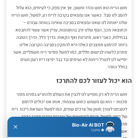
חוש הריח הוא חוש נהדר וחשוב, אך אין ספק כי לעיתים, הוא עלול
להסב לנו סבל. כאשר אנו נמצאים בקרבה לריח רע, למשל, חוש הריח
שלנו יאותת לנו שאנו נמצאים בסביבה שאינה בטוחה עבורנו –
וכתוצאה מכך, הגוף שלנו יגיב בהתגוננות, עניין אשר עשוי להתבטא
בבחילות, כאבי ראש, מיגרנות ואף הקאות. בדרך כלל, הדרך הטובה
ביותר להימנע ממצבים כאלה היא להתקין בסביבה הקרובה אלינו
פתרון כלשהו לבישום חללים, כמו למשל מפיצי ריח חשמליים, אשר
יסייעו לנו לנטרל ריחות לא נעימים ובד בבד יפיצו ריח רענן ונעים
בחלל החדר.
הוא יכול לעזור לכם להתרכז
חוש הריח לא רק מסייע לנו להבין את העולם ולהתריע בפנינו מפני
סכנות – הוא גם משמש כחוש עוצמתי, אותו אנו יכולים לרתום
לטובתנו לצורך מגוון של צרכים שונים, כמו למשל השראת ריכוז. ריח
של קפה, למשל, יגרום לתחושות של עוררות וריכוז מוגבר בקרב
מרבית האנשים. אם אתם סטודנטים, נסו לעשות שימוש במפיץ ריח
Bio-Air AI BOT
✕
● מחובר
אשר מתהדר בניחוח של קפה כאשר כותבים עבודה או לומדים