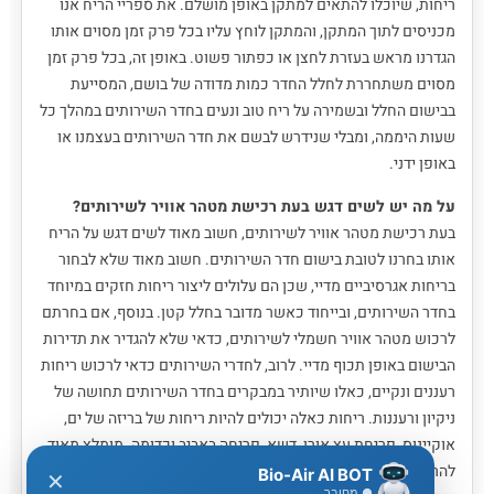
ריחות, שיוכלו להתאים למתקן באופן מושלם. את ספריי הריח אנו
מכניסים לתוך המתקן, והמתקן לוחץ עליו בכל פרק זמן מסוים אותו
הגדרנו מראש בעזרת לחצן או כפתור פשוט. באופן זה, בכל פרק זמן
מסוים משתחררת לחלל החדר כמות מדודה של בושם, המסייעת
בבישום החלל ובשמירה על ריח טוב ונעים בחדר השירותים במהלך כל
שעות היממה, ומבלי שנידרש לבשם את חדר השירותים בעצמנו או
באופן ידני.
על מה יש לשים דגש בעת רכישת מטהר אוויר לשירותים?
בעת רכישת מטהר אוויר לשירותים, חשוב מאוד לשים דגש על הריח
אותו בחרנו לטובת בישום חדר השירותים. חשוב מאוד שלא לבחור
בריחות אגרסיביים מדיי, שכן הם עלולים ליצור ריחות חזקים במיוחד
בחדר השירותים, ובייחוד כאשר מדובר בחלל קטן. בנוסף, אם בחרתם
לרכוש מטהר אוויר חשמלי לשירותים, כדאי שלא להגדיר את תדירות
הבישום באופן תכוף מדיי. לרוב, לחדרי השירותים כדאי לרכוש ריחות
רעננים ונקיים, כאלו שיותיר במבקרים בחדר השירותים תחושה של
ניקיון ורעננות. ריחות כאלה יכולים להיות ריחות של בריזה של ים,
אוקיינוס, פריחת עץ אורן, דשא, פריחה באביב וכדומה. מומלץ מאוד
להריח את מטהר האוויר לשירותים בטרם קנייתו, וזאת על מנת
Bio-Air AI BOT
✕
● מחובר