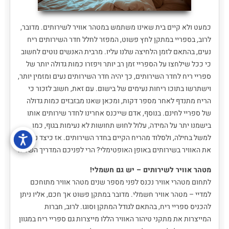
כמעט ולא קיים בית שאינו משתמש במטהר אוויר לשירותים. מדובר,
לרוב, בספריי במתקן לחץ פשוט, המפזר לחלל חדר השירותים ריח
נעים, בהתאם לזמן הלחיצה שלנו עליו. מרבית האנשים נוטים לחשוב
כי ככל שילחצו על הספריי זמן רב יותר ויפזרו כמות גדולה יותר של
ספריי ריח לחדר השירותים, כך יהיה חדר השירותים נעים ומזמין יותר,
וישתרשו בתוכו ריחות נעימים של בישום. עם זאת, חשוב לזכור כי
הריח מתנדף לאחר מספר דקות, ומכאן שאנו מבזבזים כמות גדולה
של ספריי לחינם. בנוסף, אדם שייכנס אחרינו לחדר שירותים אותו
בישמנו יתר על המידה, עלול לחוש תחושות לא נעימות בגוף, כמו
למשל בחילה, ולסלוד מהריח הקיים בחדר השירותים. אז כיצד נטהר
את האוויר בשירותים באופן האופטימלי? הרי לפניכם המדריך השלם.
מטהר אוויר לשירותים – יש גם חשמלי!
לתחום מטהרי אוויר נכנס לפני מספר שנים מטהר אוויר מתוחכם
למדיי – מטהר אוויר חשמלי. מדובר במתקן פשוט אך חכם, אליו ניתן
להכניס ספריי ריח, בהתאם לגודל המתקן וסוגו. לרוב, חברות
המייצרות את מתקני טיהור האוויר הללו מייצרות גם ספריי ריח במגוון