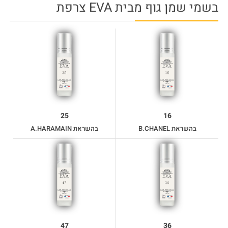
בשמי שמן גוף מבית EVA צרפת
25
16
בהשראת B.CHANEL
בהשראת A.HARAMAIN
47
36