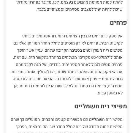
להתיז כמות מסוימת מהבושם בעצמנו. לכן, מדובר בפתרון נקודתי
שיכול להיות יעיל למצבים מסוימים וספציפיים בלבד.
פרחים
אין ספק כי פרחים הם בין הצמחים היפים והאפקטיביים ביותר
לקישוט הבית. פרחים לא רק מוסיפים לחלל החדר המון חן, אלא גם
מפיצים ריח מעודן ונעים בסביבה הקרובה שלהם, עניין אשר הופך
אותם ל"למולטי-טאסקרים" מוצלחים במיוחד בהקשר הזה. עם זאת,
פרחים נוטים לנבול לאחר מספר ימים בודדים, ועל מנת לקבל מהם
את האפקט הטוב והעוצמתי ביותר שניתן, יש להחליף אותם בתדירות
גבוהה יחסית – עניין אשר עשוי להסתכם בהוצאה חודשית לא קטנה.
מסיבה זו, פרחים הם פתרון נפלא לבישום הבית לעיתים רחוקות, אך
לא באופן קבוע.
מפיצי ריח חשמליים
מפיצי ריח חשמליים הם מכשירים קטנים וחכמים, הפועלים כך שהם
מפיצים כמות מדודה של ריח לחלל החדר שבו הם נמצאים, בפרקי