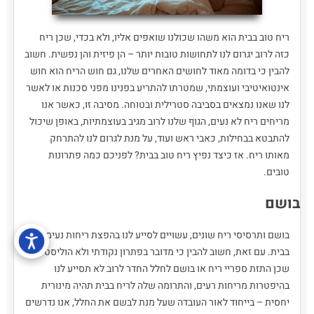
ריח טוב בבית הוא משהו שכולנו שואפים אליו, ולא בכדי, שכן ריח
כזה לרוב יגרום לנו לתחושות טובות יותר – הן פיזית והן נפשית. חשוב
להבין כי בדומה מאוד לחושים האחרים שלנו, גם חוש הריח הוא חוש
אינטואיטיבי ועוצמתי, שמטרתו להתריע בפנינו מפני סכנות או לאשר
לנו שאנו נמצאים בסביבה סטרילית ובטוחה. מסיבה זו, כאשר אנו
מריחים ריח לא נעים, הגוף שלנו לרוב מגיב בעוצמתיות, באופן שיכול
להתבטא בבחילות, כאבי ראש ועוד, על מנת לגרום לנו להתרחק
מאותו ריח. אז כיצד נפיץ ריח טוב בבית? לפניכם כמה פתרונות
טובים.
בושם
בושם ותרסיסי ריח שונים, עשויים לסייע לנו בהפצת ריחות נעימים
בבית. עם זאת, חשוב להבין כי מדובר בפתרון נקודתי ולא הוליסטי,
שכן התזת ספריי ריח או בושם לחלל החדר לרוב לא תסייע לנו
בהיפטרות מריחות רעים, והתרומה שלה לריח בבית תהיה מינורית
יחסית – בייחוד לאור העובדה שעל מנת לבשם את החלל, אנו נדרשים